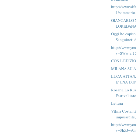
http://www.alf
1/sommario-
GIANCARLO 
LOREDANA
Oggi ho capito
Sanguineti è
http://www.yo
v=SWw-a-1
CON L'EDIZI
MILANA SU 
LUCA ATTANA
E' UNA DON
Rosaria Lo Ru
Festival inte
Lettura
Vilma Costanti
impossibile,
http://www.yo
v=3hZJwA