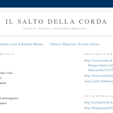
IL SALTO DELLA CORDA
POESIA, PROSA, PENSIERI,IMMAGINI...
etture a cura di Roberto Milana
Fabrizio Mugnaini. Ricordi d'artista.
NO 2013
AMICI DELLE BI
http://www.faceboo
#/pages/Amici-del
biblioteche/2532
mai vista
http://www.amicidell
go
Amici delle bibliote
 mare
CETTA PETROLL
in passeggiata
http://cettapetrollo.
amano
http://dirigenzapubb