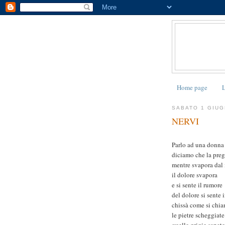
Home page
L
SABATO 1 GIUG
NERVI
Parlo ad una donna 
diciamo che la pre
mentre svapora dal
il dolore svapora
e si sente il rumore
del dolore si sente 
chissà come si chi
le pietre scheggiate
quelle grigie sapete