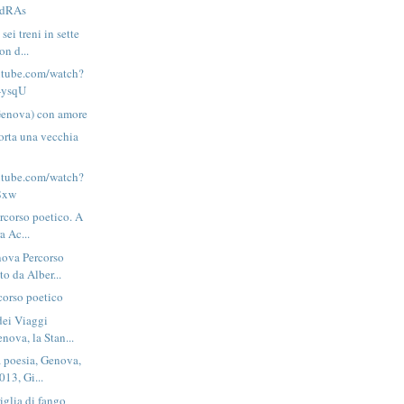
dRAs
ei treni in sette
on d...
utube.com/watch?
ysqU
Genova) con amore
orta una vecchia
utube.com/watch?
8xw
ercorso poetico. A
a Ac...
nova Percorso
to da Alber...
corso poetico
dei Viaggi
nova, la Stan...
a poesia, Genova,
13, Gi...
iglia di fango