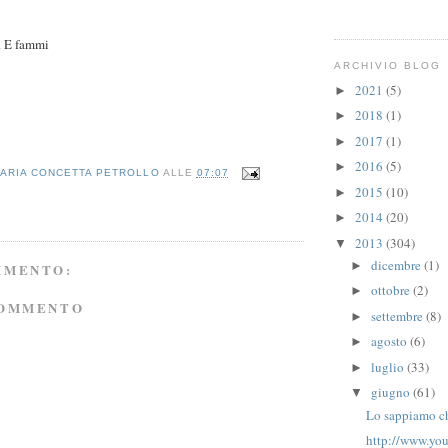
. E fammi
ARCHIVIO BLOG
2021
(5)
►
2018
(1)
►
2017
(1)
►
2016
(5)
►
ARIA CONCETTA PETROLLO
ALLE
07:07
2015
(10)
►
2014
(20)
►
2013
(304)
▼
dicembre
(1)
►
MMENTO:
ottobre
(2)
►
COMMENTO
settembre
(8)
►
agosto
(6)
►
luglio
(33)
►
giugno
(61)
▼
Lo sappiamo ch
http://www.yo