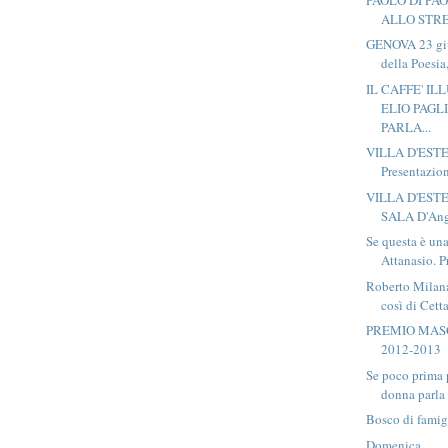
ALLO STR
GENOVA 23 gi
della Poesia
IL CAFFE' I
ELIO PAGL
PARLA...
VILLA D'ESTE,
Presentazion
VILLA D'ESTE
SALA D'Ango
Se questa è un
Attanasio. P
Roberto Milana
così di Cetta
PREMIO MAS
2012-2013
Se poco prima 
donna parla 
Bosco di famig
Domenica