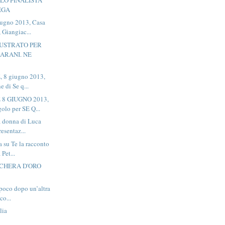
EGA
ugno 2013, Casa
, Giangiac...
LLUSTRATO PER
IARANI. NE
 8 giugno 2013,
e di Se q...
 8 GIUGNO 2013,
lo per SE Q...
a donna di Luca
resentaz...
 su Te la racconto
 Pet...
CHERA D'ORO
poco dopo un’altra
co...
lia