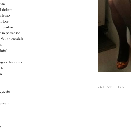
diso
il dolore
inferno
dolore
le parlare
roso permesso
rò una candela
a.
dato)
ngua dei morti
elo
no
LETTORI FISSI
 questo
 prego
o