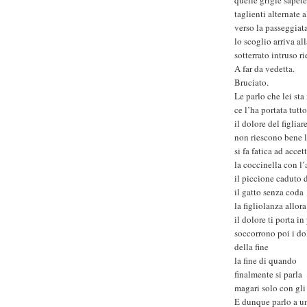
taglienti alternate a
verso la passeggiat
lo scoglio arriva all
sotterrato intruso r
A far da vedetta.
Bruciato.
Le parlo che lei sta
ce l’ha portata tutt
il dolore del figlia
non riescono bene l
si fa fatica ad accet
la coccinella con l’
il piccione caduto 
il gatto senza coda
la figliolanza allor
il dolore ti porta in
soccorrono poi i do
della fine
la fine di quando
finalmente si parla
magari solo con gli
E dunque parlo a u