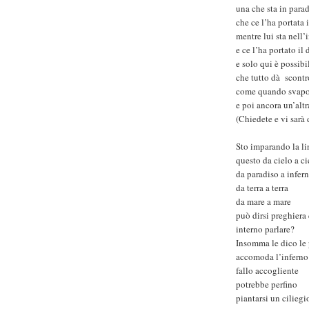
una che sta in para
che ce l’ha portata 
mentre lui sta nell’
e ce l’ha portato il 
e solo qui è possibi
che tutto dà scont
come quando svapo
e poi ancora un’altr
(Chiedete e vi sarà 
Sto imparando la li
questo da cielo a ci
da paradiso a infer
da terra a terra
da mare a mare
può dirsi preghiera
interno parlare?
Insomma le dico le
accomoda l’inferno
fallo accogliente
potrebbe perfino
piantarsi un ciliegi