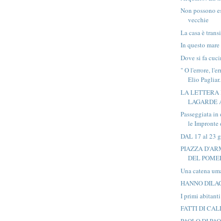
Non possono es
vecchie
La casa è trans
In questo mare 
Dove si fa cuci
" O l'errore, l'
Elio Pagliar.
LA LETTERA 
LAGARDE 
Passeggiata in
le Impronte d
DAL 17 al 23 g
PIAZZA D'AR
DEL POME
Una catena um
HANNO DILAG
I primi abitan
FATTI DI CA
PAOLO DI PA