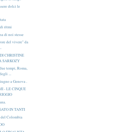
sere dolci le
itata
di ritmi
na di noi stesse
errore del vivere" da
..
DI CHRISTINE
A SARKOZY
 due tempi, Roma,
egli ...
iugno a Genova .
MI - LE CINQUE
RIGGIO
ana.
ATO IN TANTI
ti del Colombia
LDO
OLO FINALISTA