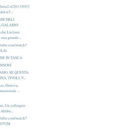
abeta2.it/2013/05/3
del-n3...
MICHELI
 GALASSO
 che Luciana
 una grande...
utube.com/watch?
5L4o
ONE IN TASCA
ANNOVI
SIO, SE QUESTA
NA, TIVOLI, V...
sso, Genova,
rnazionale ...
ni, Un colloquio
 Alfabe...
utube.com/watch?
hO7UM