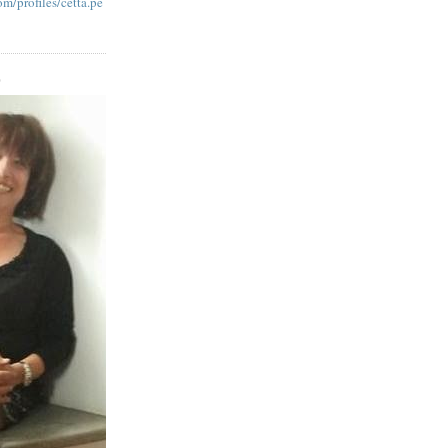
m/profiles/cetta.pe
O