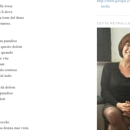
http://www.google.co
lle rosse
trollo
a lì dove
a torre del fieno
iemerso.
CETTA PETROLL
 in paradiso
o questo dolore
re quando
e vite
tare
ala contusa
dal nido
a dà dolore
 paradiso
lori
 occhi.
na donna mai vista