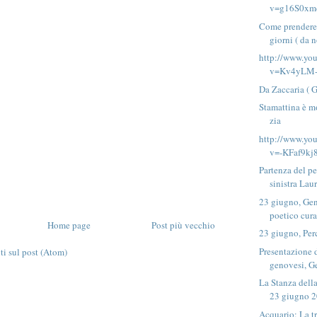
v=g16S0xm
Come prendere s
giorni ( da n
http://www.yo
v=Kv4yLM-
Da Zaccaria ( 
Stamattina è m
zia
http://www.yo
v=-KFaf9kj
Partenza del p
sinistra Laur
23 giugno, Ge
poetico cura
Home page
Post più vecchio
23 giugno, Per
Presentazione 
 sul post (Atom)
genovesi, Ge
La Stanza dell
23 giugno 20
Acquario: La tr