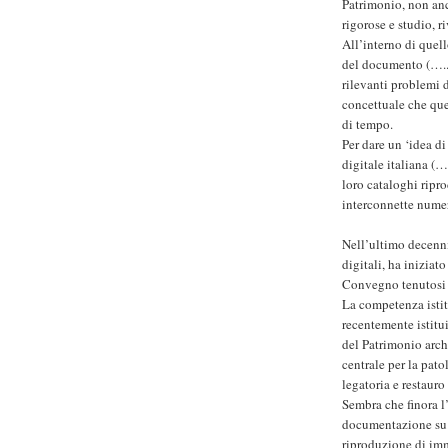
Patrimonio, non anc
rigorose e studio, r
All’interno di quell
del documento (…..)
rilevanti problemi 
concettuale che que
di tempo.
Per dare un ‘idea di 
digitale italiana (…
loro cataloghi ripro
interconnette numer
Nell’ultimo decenn
digitali, ha iniziat
Convegno tenutosi a
La competenza istit
recentemente istitui
del Patrimonio archi
centrale per la pato
legatoria e restauro
Sembra che finora l’
documentazione su f
riproduzione di imm