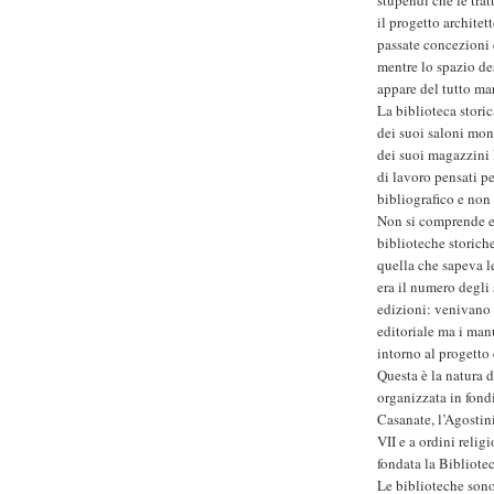
il progetto architet
passate concezioni 
mentre lo spazio des
appare del tutto ma
La biblioteca storic
dei suoi saloni mon
dei suoi magazzini l
di lavoro pensati p
bibliografico e non 
Non si comprende e 
biblioteche storich
quella che sapeva l
era il numero degli 
edizioni: venivano 
editoriale ma i manu
intorno al progetto
Questa è la natura 
organizzata in fond
Casanate, l’Agosti
VII e a ordini relig
fondata la Bibliote
Le biblioteche sono 