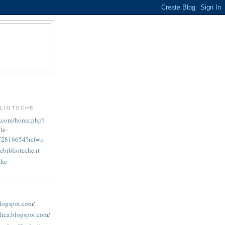
BLIOTECHE
k.com/home.php?
le-
72816654?ref=ts
ebiblioteche.it
che
O
blogspot.com/
lica.blogspot.com/