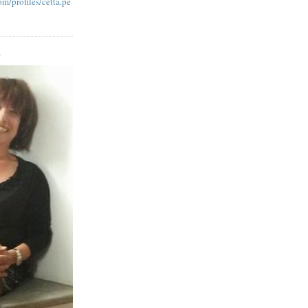
m/profiles/cetta.pe
O