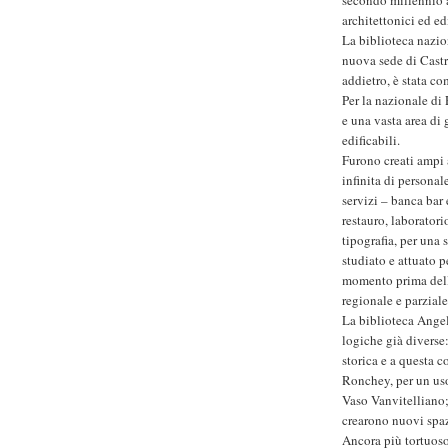
architettonici ed edi
La biblioteca nazio
nuova sede di Castr
addietro, è stata co
Per la nazionale di 
e una vasta area di
edificabili.
Furono creati ampi a
infinita di personal
servizi – banca bar 
restauro, laboratori
tipografia, per una
studiato e attuato 
momento prima dell
regionale e parziale
La biblioteca Angel
logiche già diverse:
storica e a questa 
Ronchey, per un uso
Vaso Vanvitelliano; 
crearono nuovi spazi
Ancora più tortuoso 