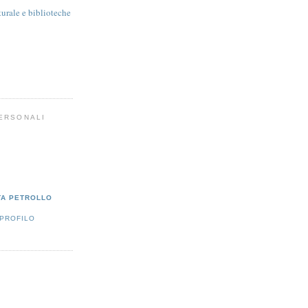
turale e biblioteche
PERSONALI
TA PETROLLO
 PROFILO