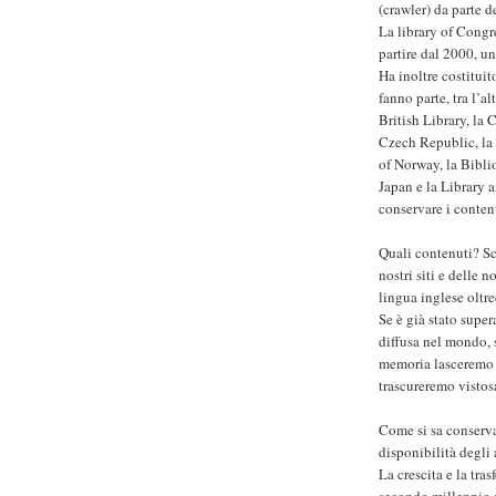
(crawler) da parte d
La library of Congr
partire dal 2000, un
Ha inoltre costituit
fanno parte, tra l’a
British Library, la 
Czech Republic, la 
of Norway, la Bibli
Japan e la Library 
conservare i contenu
Quali contenuti? Sc
nostri siti e delle 
lingua inglese oltre
Se è già stato super
diffusa nel mondo, s
memoria lasceremo de
trascureremo vistos
Come si sa conserva
disponibilità degli
La crescita e la tra
secondo millennio a