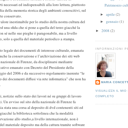
 necessari ed indispensabili alla loro lettura, piuttosto
Patrimonio cul
dia della memoria storica degli ambienti conoscitivi, sul
aprile
(2)
►
te conservato.
gennaio
(1)
alore inestimabile per lo studio della nostra cultura del
►
d una sfida che si pone a quella del terzo giacché la
2008
(2)
►
on sé nelle sue pieghe è paragonabile, ma a livello
o, solo a quella del materiale periodico a stampa.
INFORMAZIONI 
to legale dei documenti di interesse culturale, emanata
nche la conservazione e l’archiviazione dei siti web
 nazionale di Firenze, da disciplinarsi mediante
ativo emanato con Decreto del Presidente della
ggio del 2006 e da successivo regolamento inerente “le
o dei documenti diffusi via rete informatica” che non ha
MARIA CONCET
.
VISUALIZZA IL MIO
i, notizie sullo stato dei lavori né su gruppi di lavoro
COMPLETO
. Un avviso sul sito della nazionale di Firenze fa
a stata una corsa al deposito di dvd contenenti siti ed
 giacché la biblioteca sottolinea che la modalità
rvazione allo studio,a livello internazionale, non è
del materiale deposito ma della cattura tramite software