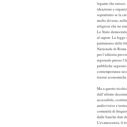
legame che unisce, 
ideazione e organiz
soprattutto se la c
molto diverse, nelle
religiose che ne era
Lo Stato democratic
al sapere. La legge
patrimonio delle bib
Nazionale di Roma p
per l’editoria provi
regionale presso l’A
pubbliche seguono 
contemporanea secon
risorse economiche
Ma a questo ricchis
dall’ultimo decenni
accessibile, costitu
audiovisive e testua
comunità di frequent
dalle banche dati de
L’evanescenza, il r