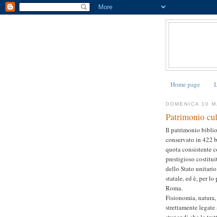
Home page
L
DOMENICA 10 M
Patrimonio cul
Il patrimonio bibli
conservato in 422 b
quota consistente c
prestigioso costitui
dello Stato unitario
statale, ed è, per lo
Roma.
Fisionomia, natura,
strettamente legate 
stupendi che le tr