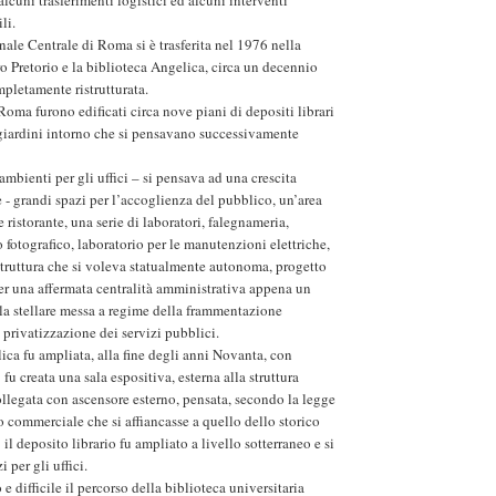
li.
nale Centrale di Roma si è trasferita nel 1976 nella
o Pretorio e la biblioteca Angelica, circa un decennio
mpletamente ristrutturata.
Roma furono edificati circa nove piani di depositi librari
 giardini intorno che si pensavano successivamente
mbienti per gli uffici – si pensava ad una crescita
e - grandi spazi per l’accoglienza del pubblico, un’area
e ristorante, una serie di laboratori, falegnameria,
o fotografico, laboratorio per le manutenzioni elettriche,
 struttura che si voleva statualmente autonoma, progetto
per una affermata centralità amministrativa appena un
a stellare messa a regime della frammentazione
 privatizzazione dei servizi pubblici.
ica fu ampliata, alla fine degli anni Novanta, con
 fu creata una sala espositiva, esterna alla struttura
collegata con ascensore esterno, pensata, secondo la legge
 commerciale che si affiancasse a quello dello storico
il deposito librario fu ampliato a livello sotterraneo e si
 per gli uffici.
e difficile il percorso della biblioteca universitaria