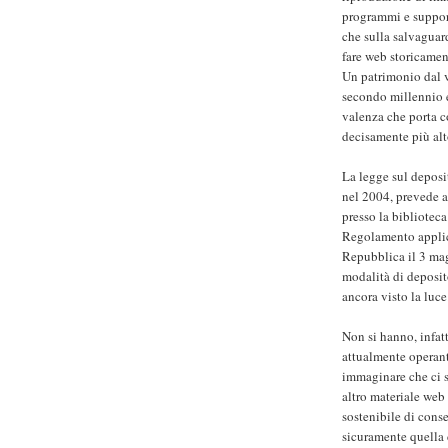
programmi e supporti
che sulla salvaguar
fare web storicamen
Un patrimonio dal v
secondo millennio e
valenza che porta c
decisamente più alt
La legge sul deposi
nel 2004, prevede a
presso la biblioteca
Regolamento applic
Repubblica il 3 ma
modalità di deposit
ancora visto la luce
Non si hanno, infatt
attualmente operanti
immaginare che ci si
altro materiale web
sostenibile di conse
sicuramente quella 