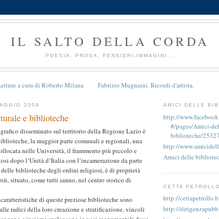
IL SALTO DELLA CORDA
POESIA, PROSA, PENSIERI,IMMAGINI...
etture a cura di Roberto Milana
Fabrizio Mugnaini. Ricordi d'artista.
AGGIO 2009
AMICI DELLE BI
turale e biblioteche
http://www.faceboo
#/pages/Amici-del
ografico disseminato sul territorio della Regione Lazio è
biblioteche/2532
iblioteche, la maggior parte comunali e regionali, una
http://www.amicidell
ollocata nelle Università, il frammento più piccolo e
Amici delle bibliote
tosi dopo l’Unità d’Italia con l’incamerazione da parte
 delle biblioteche degli ordini religiosi, è di proprietà
 più, situato, come tutti sanno, nel centro storico di
CETTA PETROLL
http://cettapetrollo.
 caratteristiche di queste preziose biblioteche sono
http://dirigenzapubb
alle radici della loro creazione e stratificazione, vincoli
attengono e insieme spalancano in vasi monumentali dove