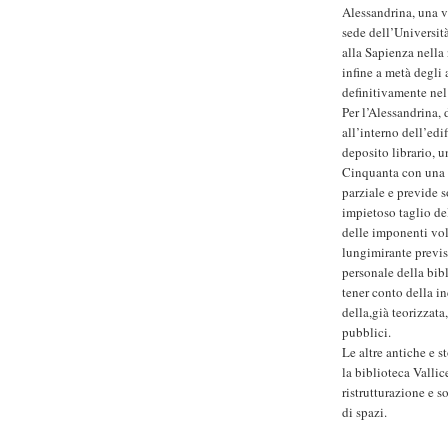
Alessandrina, una v
sede dell’Università
alla Sapienza nella 
infine a metà degli 
definitivamente nel
Per l’Alessandrina, 
all’interno dell’edi
deposito librario, 
Cinquanta con una n
parziale e previde 
impietoso taglio de
delle imponenti vol
lungimirante previs
personale della bib
tener conto della i
della,già teorizzata
pubblici.
Le altre antiche e 
la biblioteca Vallic
ristrutturazione e s
di spazi.