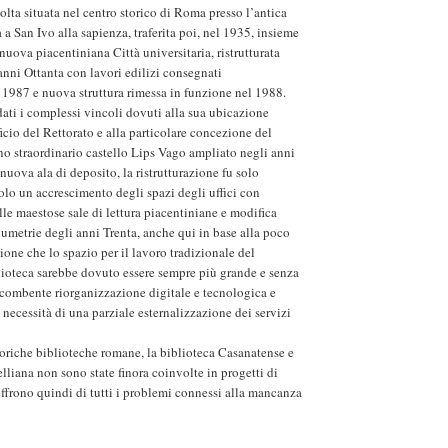
olta situata nel centro storico di Roma presso l’antica
 a San Ivo alla sapienza, traferita poi, nel 1935, insieme
nuova piacentiniana Città universitaria, ristrutturata
anni Ottanta con lavori edilizi consegnati
 1987 e nuova struttura rimessa in funzione nel 1988.
dati i complessi vincoli dovuti alla sua ubicazione
ficio del Rettorato e alla particolare concezione del
uno straordinario castello Lips Vago ampliato negli anni
uova ala di deposito, la ristrutturazione fu solo
solo un accrescimento degli spazi degli uffici con
lle maestose sale di lettura piacentiniane e modifica
umetrie degli anni Trenta, anche qui in base alla poco
ione che lo spazio per il lavoro tradizionale del
lioteca sarebbe dovuto essere sempre più grande e senza
ncombente riorganizzazione digitale e tecnologica e
, necessità di una parziale esternalizzazione dei servizi
storiche biblioteche romane, la biblioteca Casanatense e
elliana non sono state finora coinvolte in progetti di
offrono quindi di tutti i problemi connessi alla mancanza