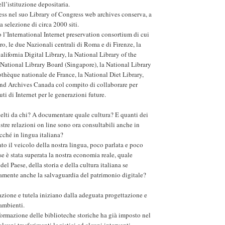
ell’istituzione depositaria.
ess nel suo Library of Congress web archives conserva, a
a selezione di circa 2000 siti.
o l’International Internet preservation consortium di cui
ltro, le due Nazionali centrali di Roma e di Firenze, la
California Digital Library, la National Library of the
National Library Board (Singapore), la National Library
othèque nationale de France, la National Diet Library,
and Archives Canada col compito di collaborare per
ti di Internet per le generazioni future.
elti da chi? A documentare quale cultura? E quanti dei
nostre relazioni on line sono ora consultabili anche in
cché in lingua italiana?
ato il veicolo della nostra lingua, poco parlata e poco
e è stata superata la nostra economia reale, quale
l Paese, della storia e della cultura italiana se
amente anche la salvaguardia del patrimonio digitale?
zione e tutela iniziano dalla adeguata progettazione e
 ambienti.
sformazione delle biblioteche storiche ha già imposto nel
lcuni trasferimenti logistici ed alcuni interventi