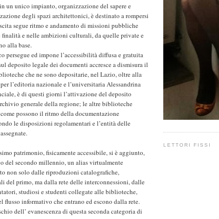
in un unico impianto, organizzazione del sapere e
zazione degli spazi architettonici, è destinato a rompersi
rescita segue ritmo e andamento di missioni pubbliche
 finalità e nelle ambizioni culturali, da quelle private e
no alla base.
o persegue ed impone l’accessibilità diffusa e gratuita
 sul deposito legale dei documenti accresce a dismisura il
lioteche che ne sono depositarie, nel Lazio, oltre alla
er l’editoria nazionale e l’universitaria Alessandrina
nciale, è di questi giorni l’attivazione del deposito
rchivio generale della regione; le altre biblioteche
come possono il ritmo della documentazione
do le disposizioni regolamentari e l’entità delle
 assegnate.
LETTORI FISSI
simo patrimonio, fisicamente accessibile, si è aggiunto,
o del secondo millennio, un alias virtualmente
ito non solo dalle riproduzioni catalografiche,
li del primo, ma dalla rete delle interconnessioni, dalle
atori, studiosi e studenti collegate alle biblioteche,
l flusso informativo che entrano ed escono dalla rete.
ischio dell’ evanescenza di questa seconda categoria di