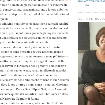
http://www.google.co
tonico e l’ornato degli scaffali uniscono sensibilmente
trollo
di conservazione, sistematizzazione e lettura pubblica
tinato al deposito librario ed al lavoro dei bibliotecari
rginale.
CETTA PETROLL
a affascina non solo per le maestose, ecclesiali regalità
umentali ma anche per il tortuoso e scomodo snodarsi
ibrari, per il rapido susseguirsi degli angusti ambienti
er una struttura che prevedeva un lento accrescimento
più di un bibliotecario e di un custode.
non si contestualizza il patrimonio delle nostre
e se non si tiene presente che esse nascono quando
eggere era davvero una minoranza, ancora più irrisorio
scrittori e limitato, rispetto ad oggi, il numero delle
conservati in biblioteca non i prodotti dell’industria
fatti di un sapiente artigianato intellettuale raccolti
 costitutivo di una mente e/o di una comunità.
delle nostre storiche biblioteche romane la cui ricchezza
i deve la sua origine a nomi come il cardinal Girolamo
niano Angelo Rocca, San Filippo Neri, papa Alessandro
iosi come quello dei Gesuiti sulla cui biblioteca è stata
ca Nazionale Centrale di Roma.
organismi che crescono e,nella crescita, l’iniziale