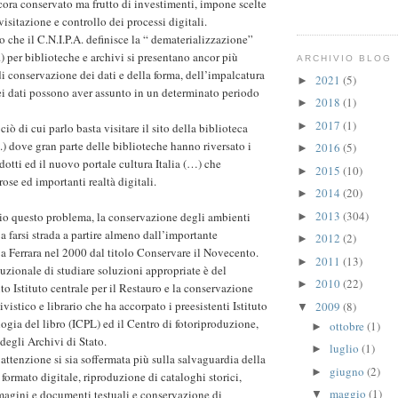
ora conservato ma frutto di investimenti, impone scelte
ivisitazione e controllo dei processi digitali.
o che il C.N.I.P.A. definisce la “ dematerializzazione”
 per biblioteche e archivi si presentano ancor più
ARCHIVIO BLOG
di conservazione dei dati e della forma, dell’impalcatura
2021
(5)
►
i dati possono aver assunto in un determinato periodo
2018
(1)
►
2017
(1)
►
ciò di cui parlo basta visitare il sito della biblioteca
.) dove gran parte delle biblioteche hanno riversato i
2016
(5)
►
dotti ed il nuovo portale cultura Italia (…) che
2015
(10)
►
ose ed importanti realtà digitali.
2014
(20)
►
2013
(304)
io questo problema, la conservazione degli ambienti
►
o a farsi strada a partire almeno dall’importante
2012
(2)
►
 Ferrara nel 2000 dal titolo Conservare il Novecento.
2011
(13)
►
uzionale di studiare soluzioni appropriate è del
2010
(22)
►
to Istituto centrale per il Restauro e la conservazione
vistico e librario che ha accorpato i preesistenti Istituto
2009
(8)
▼
logia del libro (ICPL) ed il Centro di fotoriproduzione,
ottobre
(1)
►
 degli Archivi di Stato.
luglio
(1)
►
attenzione si sia soffermata più sulla salvaguardia della
giugno
(2)
►
ormato digitale, riproduzione di cataloghi storici,
maggio
(1)
agini e documenti testuali e conservazione di
▼