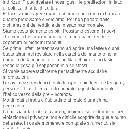
indirizzo IP può rivelare i nostri gusti, le predilezioni in fatto
di politica, di arte, di cultura.
E’ facilissimo sapere quanto abbiamo nel conto in banca e
quanto preleviamo e versiamo. Per non parlare delle
dichiarazioni dei redditi e dello stato patrimoniale.
Siamo costantemente esibiti. Possiamo esserlo. I nuovi
strumenti che consentono ciò offrono una incredibile
copertura ai moderni farabutti.
Se prima, infatti, tentennavano ad aprire una lettera o una
busta altrui, nel rovistare nella cartella del marito o nella
borsetta della moglie, ora la facilità del pigiare un tasto
rende la cosa più sopportabile a se stessi.
Si vuole sapere facilmente per facilmente acquisire
informazioni.
I nuovi mezzi rendono i reati di aspetto più frivolo e leggero,
persi nel chiacchiericcio di chi pratica quotidianamente
l’italico vezzo della pre – potenza.
Ma di reati si tratta e l’abitudine al reato è una china
pericolosa.
La polizia informatica lavora ogni giorno sulle denuncie per
violazione di privacy e non è difficile scoprire da quale punto
della rete, in quale momento e con quale strumento, sia
partita la lente.