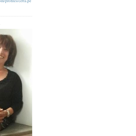
m/profiles/cetta.pe
O