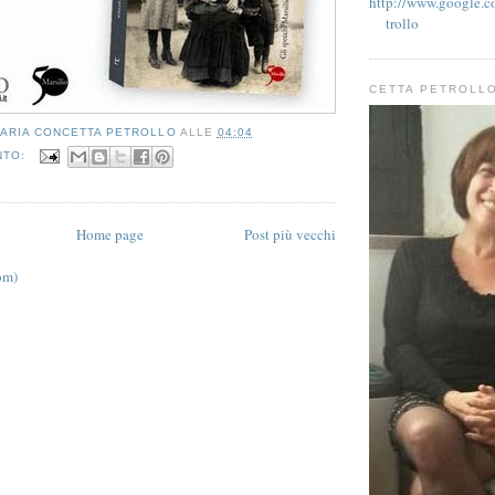
http://www.google.co
trollo
CETTA PETROLL
ARIA CONCETTA PETROLLO
ALLE
04:04
NTO:
Home page
Post più vecchi
om)