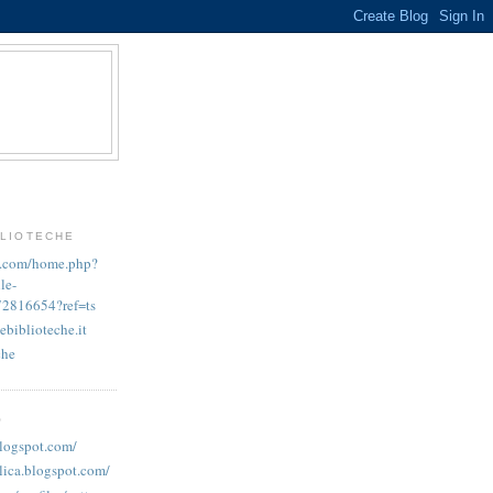
BLIOTECHE
k.com/home.php?
le-
72816654?ref=ts
ebiblioteche.it
che
O
blogspot.com/
lica.blogspot.com/