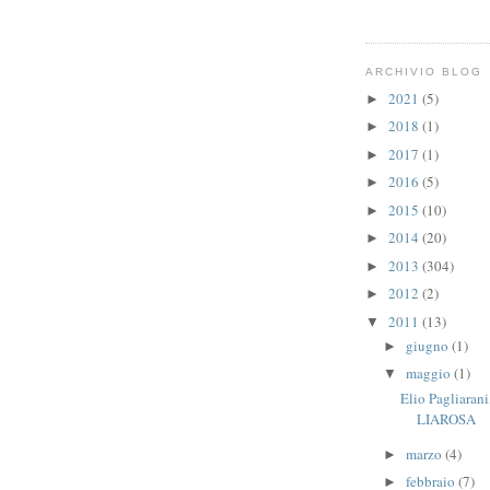
ARCHIVIO BLOG
2021
(5)
►
2018
(1)
►
2017
(1)
►
2016
(5)
►
2015
(10)
►
2014
(20)
►
2013
(304)
►
2012
(2)
►
2011
(13)
▼
giugno
(1)
►
maggio
(1)
▼
Elio Pagliar
LIAROSA
marzo
(4)
►
febbraio
(7)
►