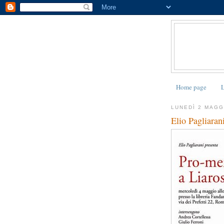
Home page
L
LUNEDÌ 2 MAGG
Elio Paglia