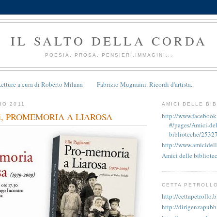
IL SALTO DELLA CORDA
POESIA, PROSA, PENSIERI,IMMAGINI...
etture a cura di Roberto Milana
Fabrizio Mugnaini. Ricordi d'artista.
IO 2011
AMICI DELLE BI
rani, PROMEMORIA A LIAROSA
http://www.faceboo
#/pages/Amici-del
biblioteche/2532
http://www.amicidell
Amici delle bibliote
CETTA PETROLL
http://cettapetrollo.
http://dirigenzapubb