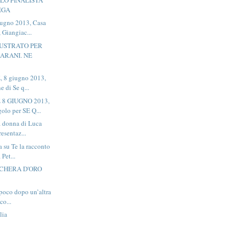
EGA
ugno 2013, Casa
, Giangiac...
LLUSTRATO PER
IARANI. NE
 8 giugno 2013,
e di Se q...
 8 GIUGNO 2013,
lo per SE Q...
a donna di Luca
resentaz...
 su Te la racconto
 Pet...
CHERA D'ORO
poco dopo un’altra
co...
lia