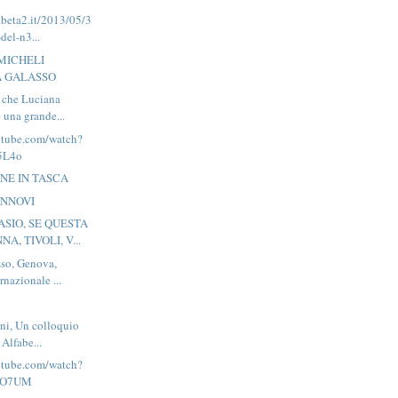
abeta2.it/2013/05/3
del-n3...
MICHELI
 GALASSO
 che Luciana
 una grande...
utube.com/watch?
5L4o
ONE IN TASCA
ANNOVI
SIO, SE QUESTA
NA, TIVOLI, V...
sso, Genova,
rnazionale ...
ni, Un colloquio
 Alfabe...
utube.com/watch?
hO7UM