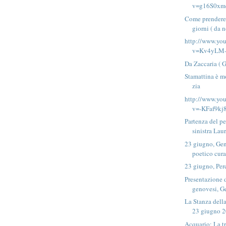
v=g16S0xm
Come prendere s
giorni ( da n
http://www.yo
v=Kv4yLM-
Da Zaccaria ( 
Stamattina è m
zia
http://www.yo
v=-KFaf9kj
Partenza del p
sinistra Laur
23 giugno, Ge
poetico cura
23 giugno, Per
Presentazione 
genovesi, Ge
La Stanza dell
23 giugno 20
Acquario: La tr