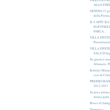
ALLO STR
GENOVA 23 gi
della Poesia
IL CAFFE' I
ELIO PAGL
PARLA...
VILLA D'ESTE,
Presentazion
VILLA D'ESTE
SALA D'Ango
Se questa è un
Attanasio. P
Roberto Milana
così di Cetta
PREMIO MAS
2012-2013
Se poco prima 
donna parla 
Bosco di famig
Domenica