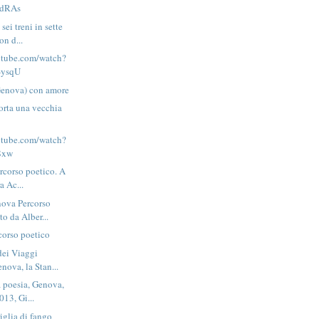
dRAs
ei treni in sette
on d...
utube.com/watch?
ysqU
Genova) con amore
orta una vecchia
utube.com/watch?
8xw
ercorso poetico. A
a Ac...
nova Percorso
to da Alber...
corso poetico
dei Viaggi
nova, la Stan...
a poesia, Genova,
13, Gi...
iglia di fango