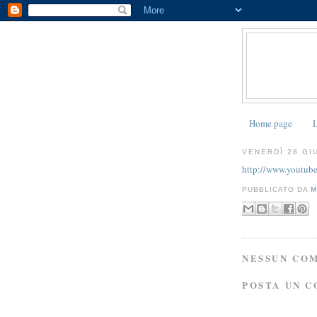
Home page
L
VENERDÌ 28 GI
http://www.youtu
PUBBLICATO DA
M
NESSUN CO
POSTA UN 