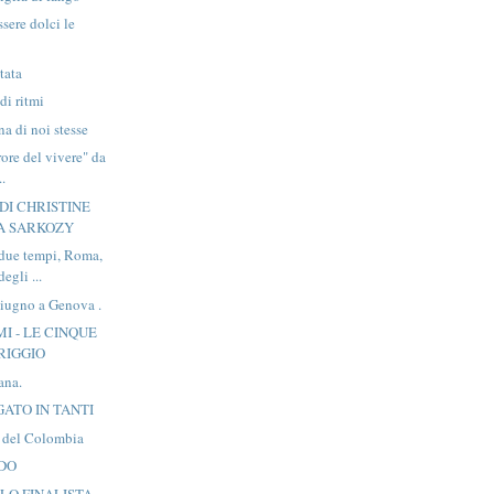
sere dolci le
itata
di ritmi
na di noi stesse
errore del vivere" da
..
DI CHRISTINE
A SARKOZY
 due tempi, Roma,
egli ...
iugno a Genova .
MI - LE CINQUE
RIGGIO
ana.
ATO IN TANTI
ti del Colombia
LDO
OLO FINALISTA