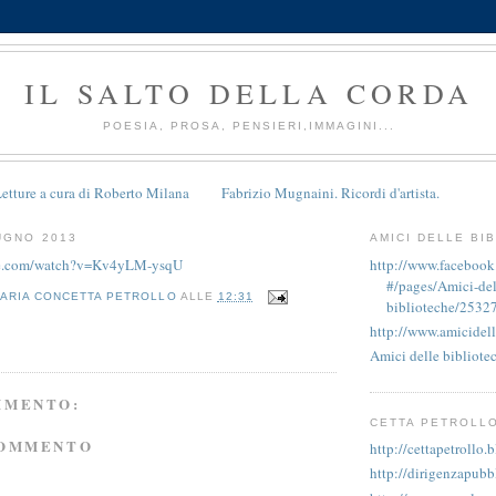
IL SALTO DELLA CORDA
POESIA, PROSA, PENSIERI,IMMAGINI...
etture a cura di Roberto Milana
Fabrizio Mugnaini. Ricordi d'artista.
UGNO 2013
AMICI DELLE BI
be.com/watch?v=Kv4yLM-ysqU
http://www.faceboo
#/pages/Amici-del
ARIA CONCETTA PETROLLO
ALLE
12:31
biblioteche/2532
http://www.amicidell
Amici delle bibliote
MMENTO:
CETTA PETROLL
COMMENTO
http://cettapetrollo.
http://dirigenzapubb