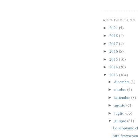
ARCHIVIO BLOG
2021
(5)
►
2018
(1)
►
2017
(1)
►
2016
(5)
►
2015
(10)
►
2014
(20)
►
2013
(304)
▼
dicembre
(1)
►
ottobre
(2)
►
settembre
(8)
►
agosto
(6)
►
luglio
(33)
►
giugno
(61)
▼
Lo sappiamo ch
http://www.yo