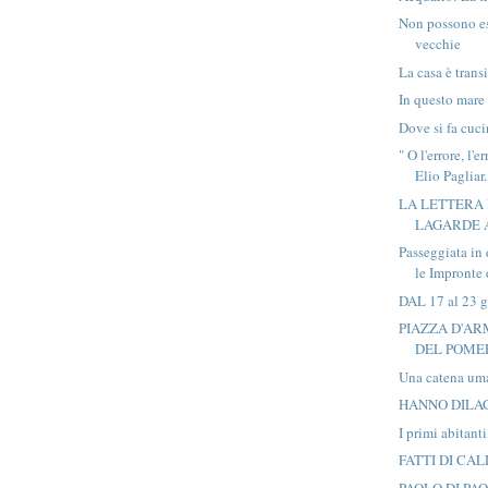
Non possono es
vecchie
La casa è trans
In questo mare 
Dove si fa cuci
" O l'errore, l'
Elio Pagliar.
LA LETTERA 
LAGARDE 
Passeggiata in
le Impronte d
DAL 17 al 23 g
PIAZZA D'AR
DEL POME
Una catena um
HANNO DILAG
I primi abitan
FATTI DI CA
PAOLO DI PA