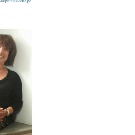
m/profiles/cetta.pe
O