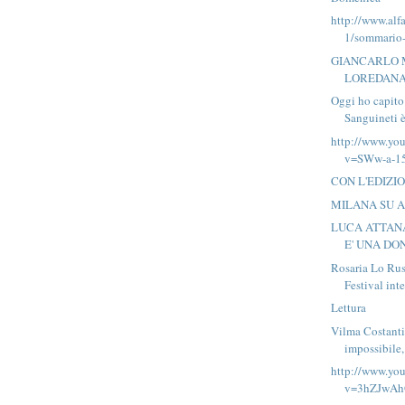
http://www.alf
1/sommario-
GIANCARLO 
LOREDANA
Oggi ho capito
Sanguineti è
http://www.yo
v=SWw-a-1
CON L'EDIZI
MILANA SU 
LUCA ATTANA
E' UNA DON
Rosaria Lo Ru
Festival inte
Lettura
Vilma Costanti
impossibile,
http://www.yo
v=3hZJwA