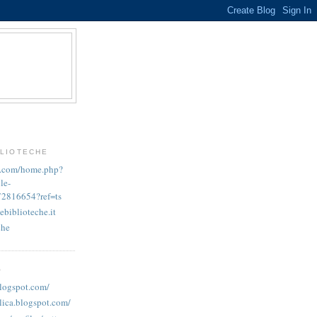
BLIOTECHE
k.com/home.php?
le-
72816654?ref=ts
ebiblioteche.it
che
O
blogspot.com/
lica.blogspot.com/