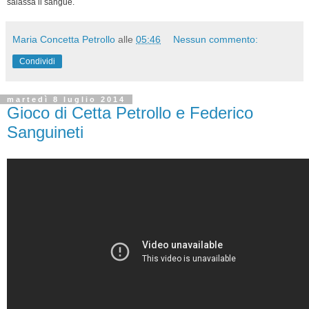
salassa il sangue.
Maria Concetta Petrollo
alle
05:46
Nessun commento:
Condividi
martedì 8 luglio 2014
Gioco di Cetta Petrollo e Federico
Sanguineti