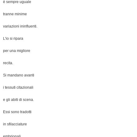
è sempre uguale
tranne minime
variazioni ininfluenti.
L'io si ripara
per una migliore
recita.
Si mandano avanti
i tessuti citazionali
e gli abiti di scena.
Essi sono tradotti
in sfilacciature
embrionali.