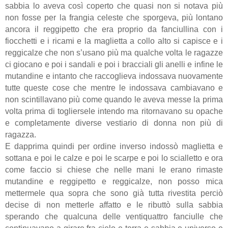
sabbia lo aveva così coperto che quasi non si notava più
non fosse per la frangia celeste che sporgeva, più lontano
ancora il reggipetto che era proprio da fanciullina con i
fiocchetti e i ricami e la maglietta a collo alto si capisce e i
reggicalze che non s’usano più ma qualche volta le ragazze
ci giocano e poi i sandali e poi i bracciali gli anelli e infine le
mutandine e intanto che raccoglieva indossava nuovamente
tutte queste cose che mentre le indossava cambiavano e
non scintillavano più come quando le aveva messe la prima
volta prima di togliersele intendo ma ritornavano su opache
e completamente diverse vestiario di donna non più di
ragazza.
E dapprima quindi per ordine inverso indossò maglietta e
sottana e poi le calze e poi le scarpe e poi lo scialletto e ora
come faccio si chiese che nelle mani le erano rimaste
mutandine e reggipetto e reggicalze, non posso mica
mettermele qua sopra che sono già tutta rivestita perciò
decise di non metterle affatto e le ributtò sulla sabbia
sperando che qualcuna delle ventiquattro fanciulle che