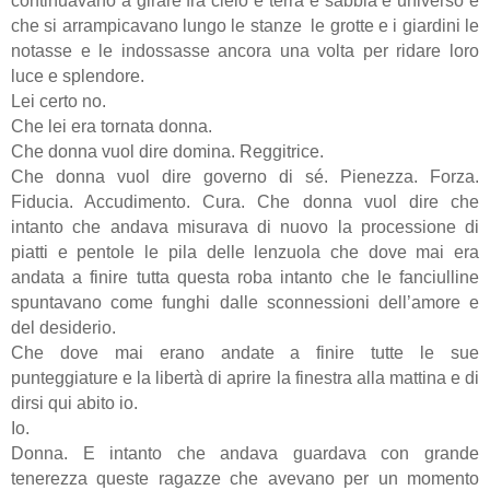
continuavano a girare fra cielo e terra e sabbia e universo e
che si arrampicavano lungo le stanze le grotte e i giardini le
notasse e le indossasse ancora una volta per ridare loro
luce e splendore.
Lei certo no.
Che lei era tornata donna.
Che donna vuol dire domina. Reggitrice.
Che donna vuol dire governo di sé. Pienezza. Forza.
Fiducia. Accudimento. Cura. Che donna vuol dire che
intanto che andava misurava di nuovo la processione di
piatti e pentole le pila delle lenzuola che dove mai era
andata a finire tutta questa roba intanto che le fanciulline
spuntavano come funghi dalle sconnessioni dell’amore e
del desiderio.
Che dove mai erano andate a finire tutte le sue
punteggiature e la libertà di aprire la finestra alla mattina e di
dirsi qui abito io.
Io.
Donna. E intanto che andava guardava con grande
tenerezza queste ragazze che avevano per un momento