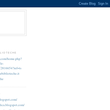
BLIOTECHE
k.com/home.php?
le-
72816654?ref=ts
ebiblioteche.it
che
O
blogspot.com/
lica.blogspot.com/