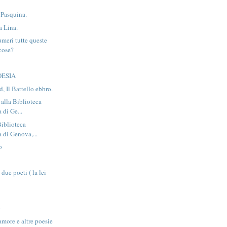
 Pasquina.
a Lina.
umeri tutte queste
cose?
OESIA
, Il Battello ebbro.
 alla Biblioteca
 di Ge...
Biblioteca
a di Genova,...
o
due poeti ( la lei
o
'amore e altre poesie