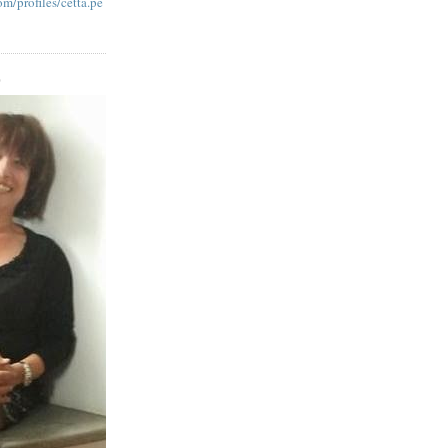
m/profiles/cetta.pe
O