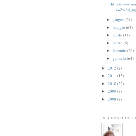
http://www.yo
v=ZwAd_a
giugno
(61)
►
maggio
(64)
►
aprile
(31)
►
marzo
(8)
►
febbraio
(26)
►
gennaio
(64)
►
2012
(2)
►
2011
(13)
►
2010
(22)
►
2009
(8)
►
2008
(2)
►
INFORMAZIONI 