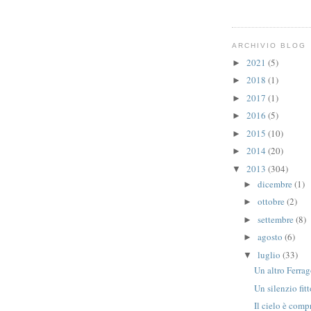
ARCHIVIO BLOG
2021
(5)
►
2018
(1)
►
2017
(1)
►
2016
(5)
►
2015
(10)
►
2014
(20)
►
2013
(304)
▼
dicembre
(1)
►
ottobre
(2)
►
settembre
(8)
►
agosto
(6)
►
luglio
(33)
▼
Un altro Ferra
Un silenzio fitt
Il cielo è comp