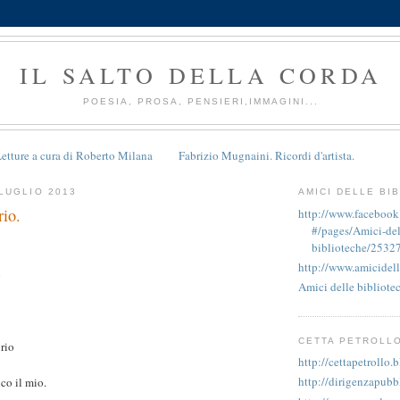
IL SALTO DELLA CORDA
POESIA, PROSA, PENSIERI,IMMAGINI...
etture a cura di Roberto Milana
Fabrizio Mugnaini. Ricordi d'artista.
LUGLIO 2013
AMICI DELLE BI
io.
http://www.faceboo
#/pages/Amici-del
biblioteche/2532
http://www.amicidell
o
Amici delle bibliote
CETTA PETROLL
orio
http://cettapetrollo.
http://dirigenzapubb
co il mio.