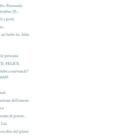
llo. Personale.
tembre 20...
ti i posti.
io.
sei bello tu, Aldo
.
lle persiane.
CE: FELICE.
utube.com/watch?
mld0
mori.
azione dell'amore.
ova
’uomo di potere.
 Lia.
 vecchio del piano