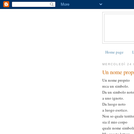
Home page
L
MERCOLEDÌ 24 
Un nome propr
Un nome proprio
reca un simbolo.
Da un simbolo not
a uno ignoto.
Da luogo noto
a luogo esotico.
Non so quale territ
sia il mio corpo
quale nome simboli
Ma queste lettere