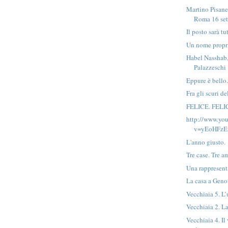
Martino Pisane
Roma 16 set
Il posto sarà tut
Un nome propr
Habel Nasshab, 
Palazzeschi
Eppure è bello
Fra gli scuri de
FELICE. FELI
http://www.yo
v=yEoHFzE
L'anno giusto.
Tre case. Tre a
Una rappresent
La casa a Gen
Vecchiaia 5. L
Vecchiaia 2. La
Vecchiaia 4. Il