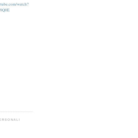
utube.com/watch?
g9Q0E
PERSONALI