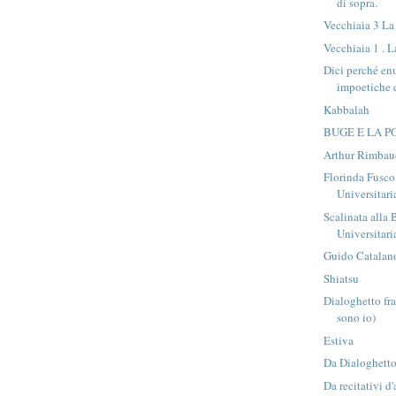
di sopra.
Vecchiaia 3 La
Vecchiaia 1 . L
Dici perché en
impoetiche 
Kabbalah
BUGE E LA P
Arthur Rimbaud
Florinda Fusco
Universitaria
Scalinata alla 
Universitari
Guido Catalan
Shiatsu
Dialoghetto fra 
sono io)
Estiva
Da Dialoghett
Da recitativi d