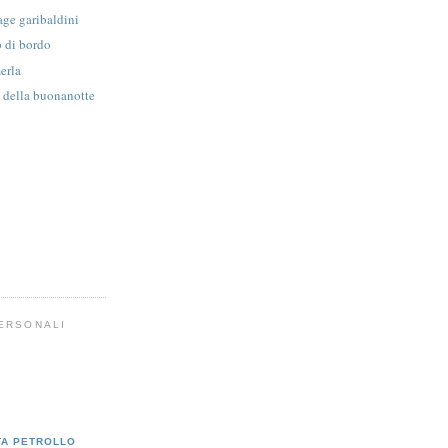
age garibaldini
o di bordo
merla
o della buonanotte
PERSONALI
TA PETROLLO