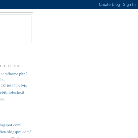
BLIOTECHE
k.com/home.php?
le-
72816654?ref=ts
ebiblioteche.it
che
O
blogspot.com/
lica.blogspot.com/