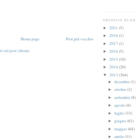
ARCHIVIO BLOG
2021
(5)
►
2018
(1)
►
Home page
Post più vecchio
2017
(1)
►
 sul post (Atom)
2016
(5)
►
2015
(10)
►
2014
(20)
►
2013
(304)
▼
dicembre
(1)
►
ottobre
(2)
►
settembre
(8)
►
agosto
(6)
►
luglio
(33)
►
giugno
(61)
►
maggio
(64)
►
aprile
(31)
►