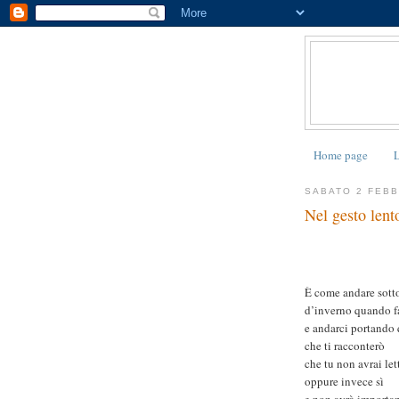
Home page
L
SABATO 2 FEBB
Nel gesto lent
È come andare sotto
d’inverno quando f
e andarci portando 
che ti racconterò
che tu non avrai let
oppure invece sì
e non avrà importa