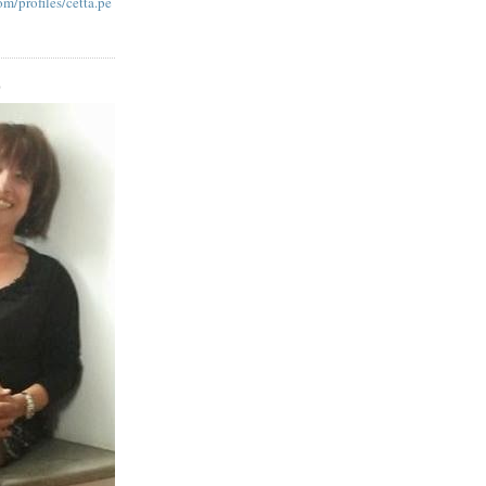
m/profiles/cetta.pe
O