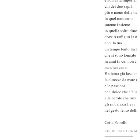
chi dei due saprà
più o meno della t
in quel momento
saremo insieme
in quella solitudine
dove ti raffiguri la 
e io
la tua
un tempo lento fra 
che si sono formate
in anni in cui non 
ma c’eravamo.
E stiamo già lascia
le durezze da mare 
e le passioni
nel
dolce che c’è i
alle parole che trov
gli imbarazzi lievi
nel gesto lento del
Cetta Petrollo
PUBBLICATO DA
M