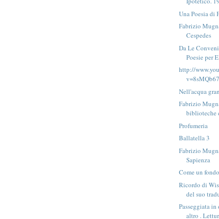
Ipotetico. 1
Una Poesia di 
Fabrizio Mugn
Cespedes
Da Le Convenie
Poesie per E
http://www.yo
v=8sMQb67c
Nell'acqua gra
Fabrizio Mugna
biblioteche 
Profumeria
Ballatella 3
Fabrizio Mugna
Sapienza
Come un fondo 
Ricordo di Wi
del suo tradu
Passeggiata in
altro . Lettur