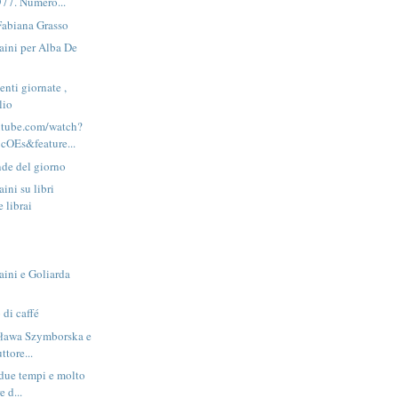
977. Numero...
Fabiana Grasso
aini per Alba De
nti giornate ,
lio
utube.com/watch?
OEs&feature...
nde del giorno
ini su libri
e librai
ini e Goliarda
di caffé
sława Szymborska e
ttore...
 due tempi e molto
e d...