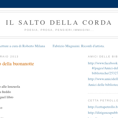
IL SALTO DELLA CORDA
POESIA, PROSA, PENSIERI,IMMAGINI...
etture a cura di Roberto Milana
Fabrizio Mugnaini. Ricordi d'artista.
RAIO 2013
AMICI DELLE BI
o della buonanotte
http://www.faceboo
#/pages/Amici-del
biblioteche/2532
http://www.amicidell
Amici delle bibliote
 alle lenzuola
a freddo
quel libro
CETTA PETROLL
http://cettapetrollo.
to
http://dirigenzapubb
nza