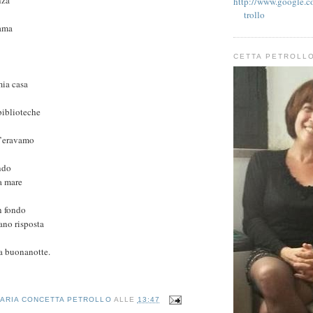
http://www.google.co
trollo
rama
CETTA PETROLL
mia casa
biblioteche
c’eravamo
ndo
a mare
n fondo
ano risposta
la buonanotte.
ARIA CONCETTA PETROLLO
ALLE
13:47