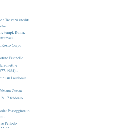
 : Tre versi inediti
us...
 tre tempi, Roma,
ntumaci...
i, Rosso Corpo
rtino Pisanello
da Sonetti e
1977-1984)...
aini su Laudomia
Fabiana Grasso
12/ 17 febbraio
corda: Passeggiata in
m...
 su Periodo