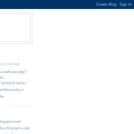
BLIOTECHE
k.com/home.php?
le-
72816654?ref=ts
ebiblioteche.it
che
O
blogspot.com/
lica.blogspot.com/