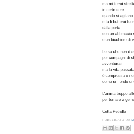
ma mi terrai strett
in certe sere
quando si agitano
e tu li butterai fuor
dalla porta
con un abbraccio 
e un bicchiere di v
Lo so che non è s
per compagni di s
avventurosi
ma la vita passat
è compressa e ner
come un fondo di 
L’anima troppo aff
per tornare a gem
Cetta Petrollo
PUBBLICATO DA
M