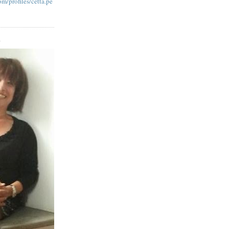
m/profiles/cetta.pe
O