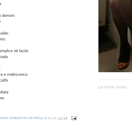
a
 i demoni
i
saldo
ino.
emplice né facile
trada
a
a e malinconica
caffè.
LETTORI FISSI
ollata
ere.
ARIA CONCETTA PETROLLO
ALLE
12:18