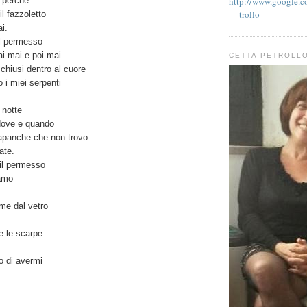
http://www.google.co
l perché
trollo
il fazzoletto
i.
il permesso
ai mai e poi mai
CETTA PETROLL
 chiusi dentro al cuore
 i miei serpenti
a notte
 dove e quando
apanche che non trovo.
ate.
 il permesso
 amo
me dal vetro
e le scarpe
o di avermi