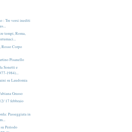
 : Tre versi inediti
us...
 tre tempi, Roma,
ntumaci...
i, Rosso Corpo
rtino Pisanello
da Sonetti e
1977-1984)...
aini su Laudomia
Fabiana Grasso
12/ 17 febbraio
corda: Passeggiata in
m...
 su Periodo