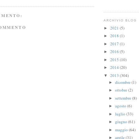
MMENTO:
ARCHIVIO BLOG
COMMENTO
2021
(5)
►
2018
(1)
►
2017
(1)
►
2016
(5)
►
2015
(10)
►
2014
(20)
►
2013
(304)
▼
dicembre
(1)
►
ottobre
(2)
►
settembre
(8)
►
agosto
(6)
►
luglio
(33)
►
giugno
(61)
►
maggio
(64)
►
aprile
(31)
►