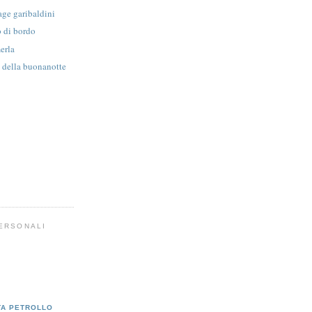
age garibaldini
o di bordo
merla
o della buonanotte
PERSONALI
TA PETROLLO