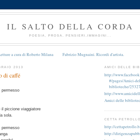
IL SALTO DELLA CORDA
POESIA, PROSA, PENSIERI,IMMAGINI...
etture a cura di Roberto Milana
Fabrizio Mugnaini. Ricordi d'artista.
BRAIO 2013
AMICI DELLE BI
 di caffé
http://www.faceboo
#/pages/Amici-del
biblioteche/2532
il permesso
http://www.amicidell
Amici delle bibliote
il piccione viaggiatore
a sola.
CETTA PETROLL
http://cettapetrollo.
il permesso
http://dirigenzapubb
ianga