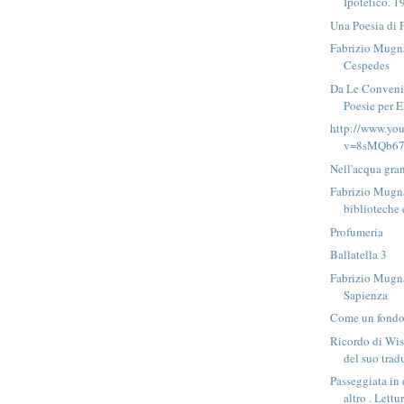
Ipotetico. 1
Una Poesia di 
Fabrizio Mugn
Cespedes
Da Le Convenie
Poesie per E
http://www.yo
v=8sMQb67c
Nell'acqua gra
Fabrizio Mugna
biblioteche 
Profumeria
Ballatella 3
Fabrizio Mugna
Sapienza
Come un fondo 
Ricordo di Wi
del suo tradu
Passeggiata in
altro . Lettur