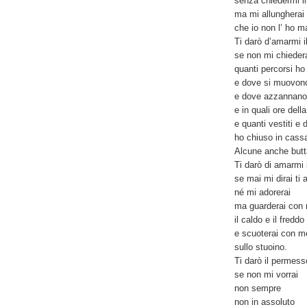
senza chiedermi i
ma mi allungherai 
che io non l’ ho ma
Ti darò d’amarmi 
se non mi chieder
quanti percorsi ho
e dove si muovono
e dove azzannano
e in quali ore dell
e quanti vestiti e
ho chiuso in cass
Alcune anche butt
Ti darò di amarmi
se mai mi dirai ti
né mi adorerai
ma guarderai con 
il caldo e il freddo
e scuoterai con m
sullo stuoino.
Ti darò il permess
se non mi vorrai
non sempre
non in assoluto