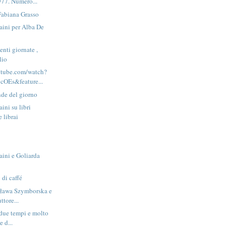
977. Numero...
Fabiana Grasso
aini per Alba De
nti giornate ,
lio
utube.com/watch?
OEs&feature...
nde del giorno
ini su libri
e librai
ini e Goliarda
di caffé
sława Szymborska e
ttore...
 due tempi e molto
e d...