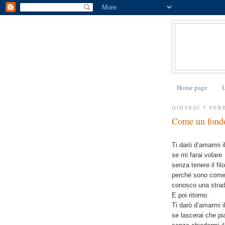
Home page
L
GIOVEDÌ 7 FEB
Come un fondo
Ti darò d’amarmi 
se mi farai volare
senza tenere il filo
perché sono come 
conosco una strad
E poi ritorno.
Ti darò d’amarmi 
se lascerai che p