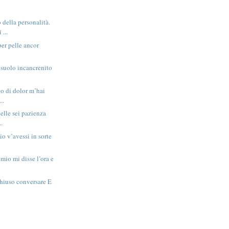
o della personalità.
 ...
per pelle ancor
 suolo incancrenito
no di dolor m’hai
..
elle sei pazienza
..
io v’avessi in sorte
 mio mi disse l’ora e
chiuso conversare E