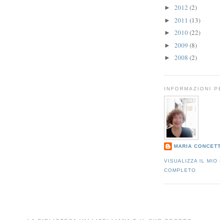
2012
(2)
►
2011
(13)
►
2010
(22)
►
2009
(8)
►
2008
(2)
►
INFORMAZIONI 
MARIA CONCET
VISUALIZZA IL MIO
COMPLETO