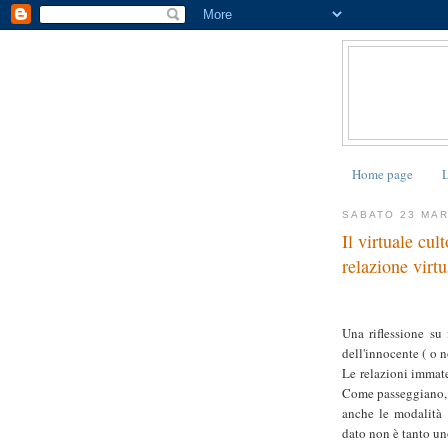
Home page
L
SABATO 23 MAR
Il virtuale cul
relazione virtu
Una riflessione su 
dell'innocente ( o 
Le relazioni immate
Come passeggiano, 
anche le modalità 
dato non è tanto un