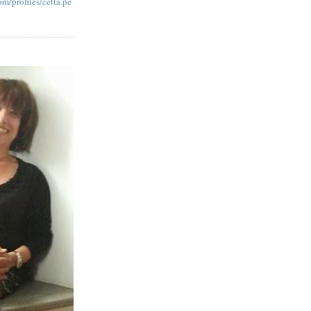
m/profiles/cetta.pe
O