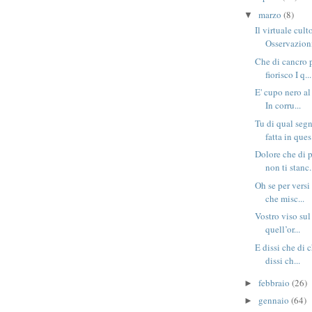
marzo
(8)
▼
Il virtuale cult
Osservazioni
Che di cancro 
fiorisco I q...
E' cupo nero al
In corru...
Tu di qual seg
fatta in ques.
Dolore che di p
non ti stanc.
Oh se per versi 
che misc...
Vostro viso sul
quell’or...
E dissi che di 
dissi ch...
febbraio
(26)
►
gennaio
(64)
►