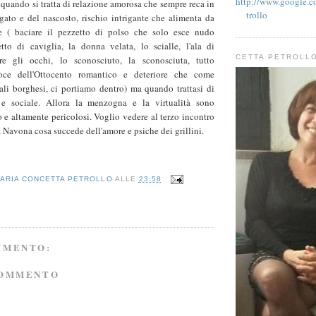
http://www.google.co
quando si tratta di relazione amorosa che sempre reca in
trollo
egato e del nascosto, rischio intrigante che alimenta da
e ( baciare il pezzetto di polso che solo esce nudo
etto di caviglia, la donna velata, lo scialle, l'ala di
CETTA PETROLL
e gli occhi, lo sconosciuto, la sconosciuta, tutto
roce dell'Ottocento romantico e deteriore che come
uali borghesi, ci portiamo dentro) ma quando trattasi di
a e sociale. Allora la menzogna e la virtualità sono
 e altamente pericolosi. Voglio vedere al terzo incontro
a Navona cosa succede dell'amore e psiche dei grillini.
ARIA CONCETTA PETROLLO
ALLE
23:58
MMENTO:
COMMENTO