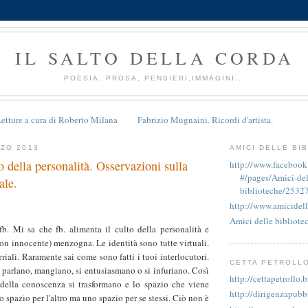
IL SALTO DELLA CORDA
POESIA, PROSA, PENSIERI,IMMAGINI...
etture a cura di Roberto Milana
Fabrizio Mugnaini. Ricordi d'artista.
ZO 2013
AMICI DELLE BI
to della personalità. Osservazioni sulla
http://www.faceboo
#/pages/Amici-del
ale.
biblioteche/2532
http://www.amicidell
Amici delle bibliote
fb. Mi sa che fb. alimenta il culto della personalità e
non innocente) menzogna. Le identità sono tutte virtuali.
riali. Raramente sai come sono fatti i tuoi interlocutori.
CETTA PETROLL
parlano, mangiano, si entusiasmano o si infuriano. Così
http://cettapetrollo.
della conoscenza si trasformano e lo spazio che viene
http://dirigenzapubb
o spa
zio per l'altro ma uno spazio per se stessi. Ciò non è