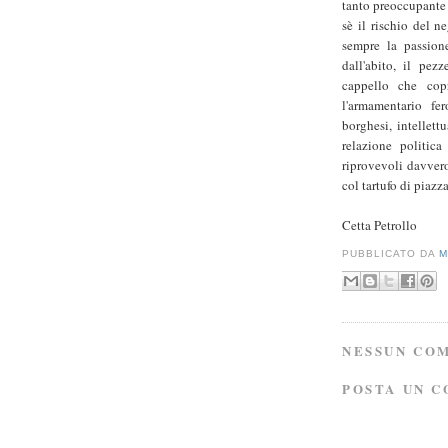
tanto preoccupante 
sè il rischio del n
sempre la passion
dall'abito, il pezz
cappello che copr
l'armamentario fe
borghesi, intellett
relazione politic
riprovevoli davvero
col tartufo di piazz
Cetta Petrollo
PUBBLICATO DA
M
NESSUN CO
POSTA UN 