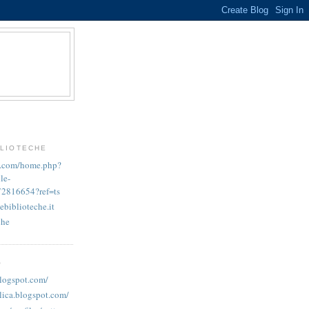
BLIOTECHE
k.com/home.php?
le-
72816654?ref=ts
ebiblioteche.it
che
O
blogspot.com/
lica.blogspot.com/