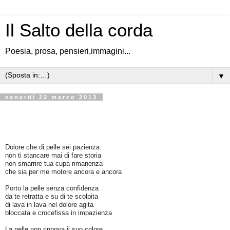
Il Salto della corda
Poesia, prosa, pensieri,immagini...
▼
venerdì 22 marzo 2013
Dolore che di pelle sei pazienza
non ti stancare mai di fare storia
non smarrire tua cupa rimanenza
che sia per me motore ancora e ancora
Porto la pelle senza confidenza
da te retratta e su di te scolpita
di lava in lava nel dolore agita
bloccata e crocefissa in impazienza
La pelle non rinnova il suo colore