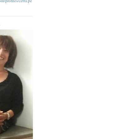
m/profiles/cetta.pe
O