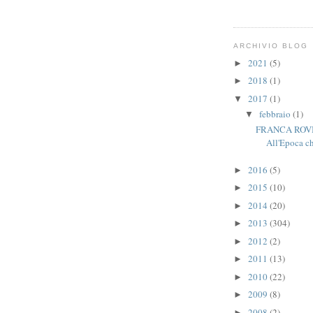
ARCHIVIO BLOG
2021
(5)
►
2018
(1)
►
2017
(1)
▼
febbraio
(1)
▼
FRANCA ROVI
All'Epoca che
2016
(5)
►
2015
(10)
►
2014
(20)
►
2013
(304)
►
2012
(2)
►
2011
(13)
►
2010
(22)
►
2009
(8)
►
2008
(2)
►