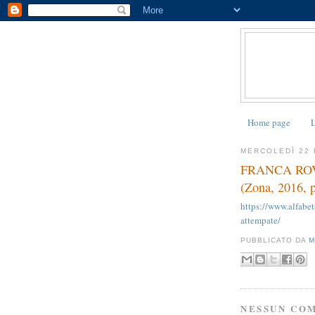
Home page
L
MERCOLEDÌ 22 
FRANCA ROVIG
(Zona, 2016, 
https://www.alfabe
attempate/
PUBBLICATO DA
M
NESSUN CO