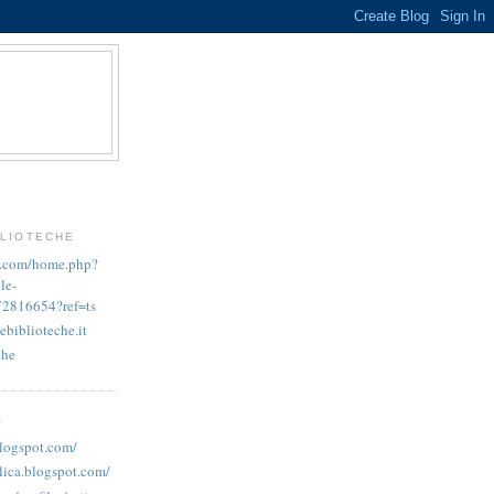
BLIOTECHE
k.com/home.php?
le-
72816654?ref=ts
ebiblioteche.it
che
O
blogspot.com/
lica.blogspot.com/