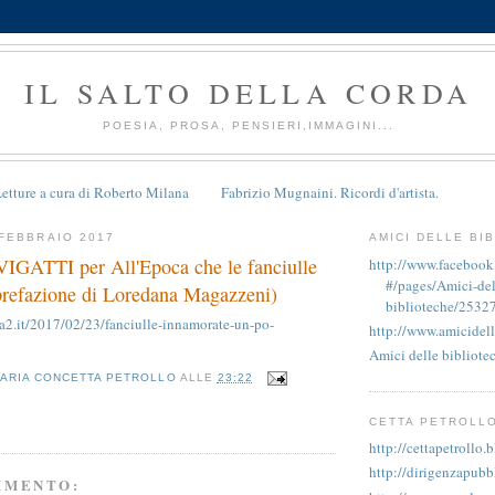
IL SALTO DELLA CORDA
POESIA, PROSA, PENSIERI,IMMAGINI...
etture a cura di Roberto Milana
Fabrizio Mugnaini. Ricordi d'artista.
FEBBRAIO 2017
AMICI DELLE BI
ATTI per All'Epoca che le fanciulle
http://www.faceboo
#/pages/Amici-del
prefazione di Loredana Magazzeni)
biblioteche/2532
ta2.it/2017/02/23/fanciulle-innamorate-un-po-
http://www.amicidell
Amici delle bibliote
ARIA CONCETTA PETROLLO
ALLE
23:22
CETTA PETROLL
http://cettapetrollo.
http://dirigenzapubb
MMENTO: