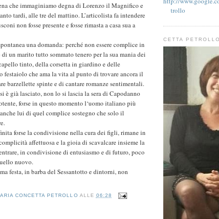
http://www.google.co
ena che immaginiamo degna di Lorenzo il Magnifico e
trollo
nto tardi, alle tre del mattino. L’articolista fa intendere
sconi non fosse presente e fosse rimasta a casa sua a
CETTA PETROLL
e spontanea una domanda: perché non essere complice in
 di un marito tutto sommato tenero per la sua mania dei
 capello tinto, della corsetta in giardino e delle
 festaiolo che ama la vita al punto di trovare ancora il
re barzellette spinte e di cantare romanze sentimentali.
si è già lasciato, non lo si lascia la sera di Capodanno
otente, forse in questo momento l‘uomo italiano più
anche lui di quel complice sostegno che solo il
e.
finita forse la condivisione nella cura dei figli, rimane in
complicità affettuosa e la gioia di scavalcare insieme la
entrare, in condivisione di entusiasmo e di futuro, poco
quello nuovo.
ma festa, in barba del Sessantotto e dintorni, non
ARIA CONCETTA PETROLLO
ALLE
06:28