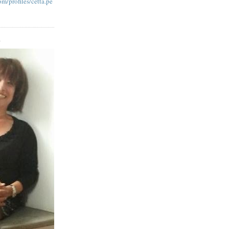
m/profiles/cetta.pe
O