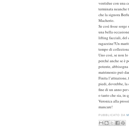
ventidue con una c
terminata neanche ta
che la signora Berlu
Macherio.
Se così fosse sorg
una bella occasione
lifting facciali, del
ragazzine?Un marito
tempo di colleziona
Uno così, se non lo 
perché anche se è p
potente, abbisogna 
matrimonio può dar
Finita l’attrazione, 
piedi, dovrebbe, la 
fine di un anno per 
o tanto che sia, in 
Veronica alla prossi
mancare!
PUBBLICATO DA
M