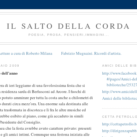
IL SALTO DELLA CORDA
POESIA, PROSA, PENSIERI,IMMAGINI...
etture a cura di Roberto Milana
Fabrizio Mugnaini. Ricordi d'artista.
AIO 2009
AMICI DELLE BI
o dell’anno
http://www.faceboo
#/pages/Amici-del
biblioteche/2532
era di ieri leggiamo di una favolosissima festa che si
 residenza sarda di Berlusconi ad Arcore. I fuochi di
http://www.amicidell
ro potuto ammirare per tutta la costa anche a chilometri di
Amici delle bibliote
o durati circa mezz’ora. Una enorme sala destinata alle
ta trasformata in discoteca e lì fra le altre musiche ed
arebbe esibito al piano, come già accaduto in simili
CETTA PETROLL
 Presidente del Consiglio.
http://cettapetrollo.
inea che la festa avrebbe avuto carattere privato: presenti
http://dirigenzapubb
ti e gli amici intimi. Comunque una festona iniziata alle