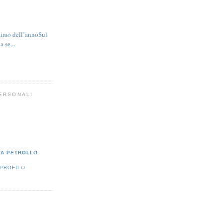
ltimo dell’annoSul
a se...
PERSONALI
TA PETROLLO
 PROFILO