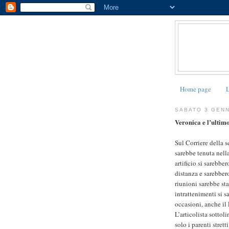
Home page
L
SABATO 3 GENN
Veronica e l’ultim
Sul Corriere della s
sarebbe tenuta nella
artificio si sarebbe
distanza e sarebber
riunioni sarebbe sta
intrattenimenti si s
occasioni, anche il
L’articolista sottol
solo i parenti stret