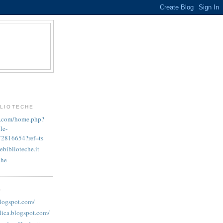
BLIOTECHE
k.com/home.php?
le-
72816654?ref=ts
ebiblioteche.it
che
O
blogspot.com/
lica.blogspot.com/