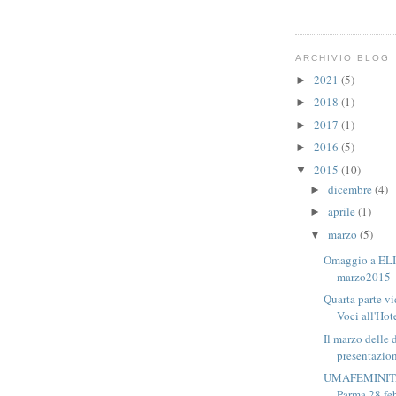
ARCHIVIO BLOG
2021
(5)
►
2018
(1)
►
2017
(1)
►
2016
(5)
►
2015
(10)
▼
dicembre
(4)
►
aprile
(1)
►
marzo
(5)
▼
Omaggio a EL
marzo2015
Quarta parte vi
Voci all'Hote
Il marzo delle 
presentazio
UMAFEMINITA'
Parma 28 feb