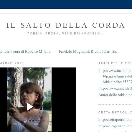
IL SALTO DELLA CORDA
POESIA, PROSA, PENSIERI,IMMAGINI...
etture a cura di Roberto Milana
Fabrizio Mugnaini. Ricordi d'artista.
 MARZO 2015
AMICI DELLE BI
http://www.faceboo
#/pages/Amici-del
biblioteche/2532
http://www.amicidell
Amici delle bibliote
CETTA PETROLL
http://cettapetrollo.
http://dirigenzapubb