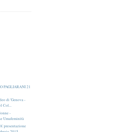
IO PAGLIARANI 21
deo di 'Genova -
l Col...
donne -
ne Umafeminità
 presentazione
braio 2015 ...