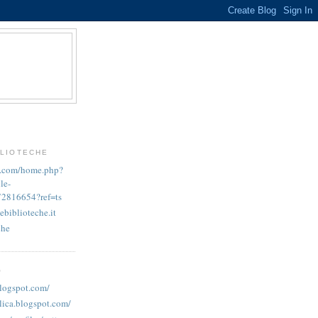
BLIOTECHE
k.com/home.php?
le-
72816654?ref=ts
ebiblioteche.it
che
O
blogspot.com/
lica.blogspot.com/