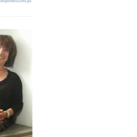
m/profiles/cetta.pe
O